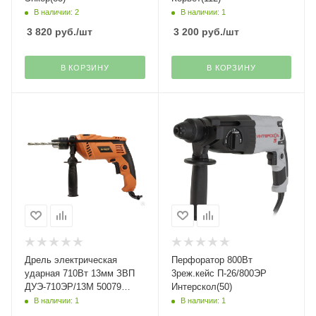
В наличии: 2
В наличии: 1
3 820
руб.
/шт
3 200
руб.
/шт
В КОРЗИНУ
В КОРЗИНУ
Дрель электрическая
Перфоратор 800Вт
ударная 710Вт 13мм ЗВП
3реж.кейс П-26/800ЭР
ДУЭ-710ЭР/13М 50079
Интерскол(50)
Энкор(8)---
В наличии: 1
В наличии: 1