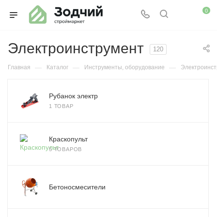
0
Электроинструмент
120
—
—
—
Главная
Каталог
Инструменты, оборудование
Электроинст
Рубанок электр
1 ТОВАР
Краскопульт
5 ТОВАРОВ
Бетоносмесители