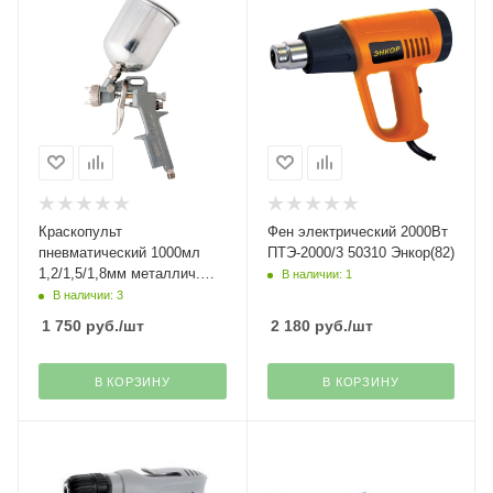
Краскопульт
Фен электрический 2000Вт
пневматический 1000мл
ПТЭ-2000/3 50310 Энкор(82)
1,2/1,5/1,8мм металлич.
В наличии: 1
верхний бачок Matrix(32)
В наличии: 3
1 750
руб.
/шт
2 180
руб.
/шт
В КОРЗИНУ
В КОРЗИНУ