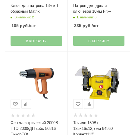
Ключ для патрона 13мм Т-
Патрон для дрели
образный Matrix
ключевой 10мм Fit---
В наличии: 2
В наличии: 6
105
руб.
/шт
335
руб.
/шт
В КОРЗИНУ
В КОРЗИНУ
Фен электрический 2000Вт
Точило 150Вт
ПТЭ-2000/ДП кейс 50316
125х16х12,7мм 94860
Энкор(83)
Корвет(112)