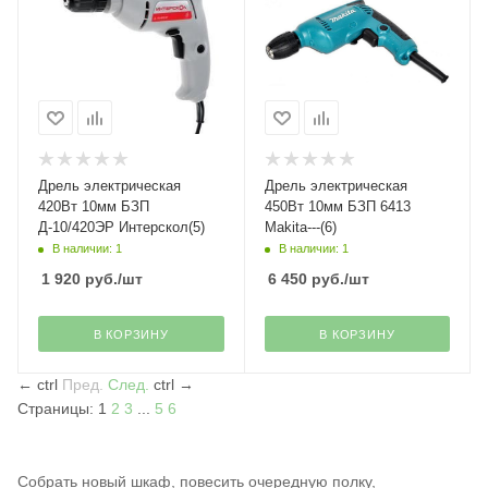
Дрель электрическая
Дрель электрическая
420Вт 10мм БЗП
450Вт 10мм БЗП 6413
Д-10/420ЭР Интерскол(5)
Makita---(6)
В наличии: 1
В наличии: 1
1 920
руб.
/шт
6 450
руб.
/шт
В КОРЗИНУ
В КОРЗИНУ
←
ctrl
Пред.
След.
ctrl
→
Страницы:
1
2
3
...
5
6
Собрать новый шкаф, повесить очередную полку,