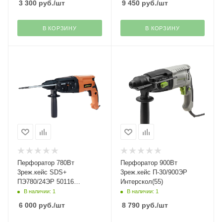
3 300
руб.
/шт
9 450
руб.
/шт
В КОРЗИНУ
В КОРЗИНУ
Перфоратор 780Вт
Перфоратор 900Вт
3реж.кейс SDS+
3реж.кейс П-30/900ЭР
ПЭ780/24ЭР 50116
Интерскол(55)
Энкор(46)
В наличии: 1
В наличии: 1
6 000
руб.
/шт
8 790
руб.
/шт