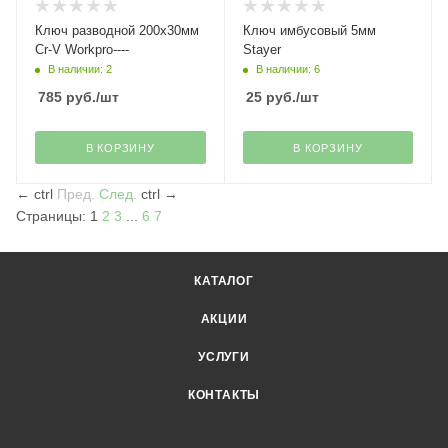
Ключ разводной 200х30мм
Ключ имбусовый 5мм
Cr-V Workpro----
Stayer
В наличии: 2
В наличии: 6
785
руб.
/шт
25
руб.
/шт
В КОРЗИНУ
В КОРЗИНУ
←
ctrl
Пред.
След.
ctrl
→
Страницы:
1
2
3
...
6
7
КАТАЛОГ
АКЦИИ
УСЛУГИ
КОНТАКТЫ