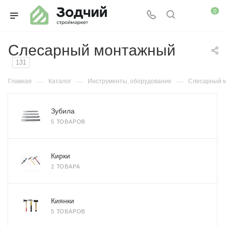
0
Слесарный монтажный
131
—
—
—
Главная
Каталог
Инструменты, оборудование
Слесарный 
Зубила
5 ТОВАРОВ
Кирки
2 ТОВАРА
Киянки
5 ТОВАРОВ