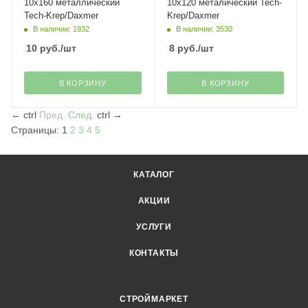
10х160 металлический
10х120 металический Tech-
Tech-Krep/Daxmer
Krep/Daxmer
В наличии: 1932
В наличии: 3530
10
руб.
/шт
8
руб.
/шт
В КОРЗИНУ
В КОРЗИНУ
←
ctrl
Пред.
След.
ctrl
→
Страницы:
1
2
3
4
5
КАТАЛОГ
АКЦИИ
УСЛУГИ
КОНТАКТЫ
СТРОЙМАРКЕТ