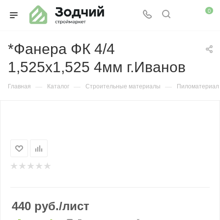
0
*Фанера ФК 4/4
1,525х1,525 4мм г.Иванов
—
—
—
Главная
Каталог
Строительные материалы
Пиломатериал
440
руб.
/лист