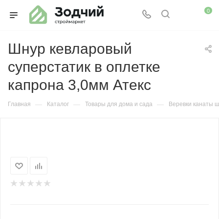
0
Шнур кевларовый
суперстатик в оплетке
капрона 3,0мм Атекс
—
—
—
Главная
Каталог
Товары для дома и сада
Веревки канаты 