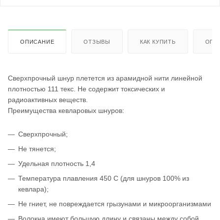
ОПИСАНИЕ
ОТЗЫВЫ
КАК КУПИТЬ
ОПЛ
Сверхпрочный шнур плетется из арамидной нити линейной
плотностью 111 текс. Не содержит токсических и
радиоактивных веществ.
Преимущества кевларовых шнуров:
Сверхпрочный;
Не тянется;
Удельная плотность 1,4
Температура плавления 450 С (для шнуров 100% из
кевлара);
Не гниет, не повреждается грызунами и микроорганизмами
Волокна имеют большую длину и связаны между собой