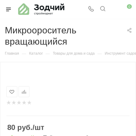
0
Микроороситель
вращающийся
—
—
—
Главная
Каталог
Товары для дома и сада
Инструмент садо
80
руб.
/шт