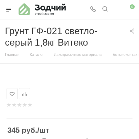
0
Грунт ГФ-021 светло-
серый 1,8кг Витеко
—
—
—
Главная
Каталог
Лакокрасочные материалы
Бетоноконтакт
345
руб.
/шт