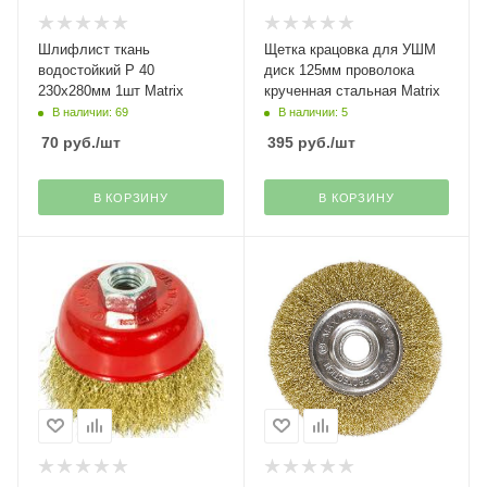
Шлифлист ткань
Щетка крацовка для УШМ
водостойкий Р 40
диск 125мм проволока
230х280мм 1шт Matrix
крученная стальная Matrix
В наличии: 69
В наличии: 5
70
руб.
/шт
395
руб.
/шт
В КОРЗИНУ
В КОРЗИНУ