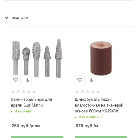
ФИЛЬТР
Камни точильные для
Шлифбумага №12-Н
дрели 5шт Matrix
влагостойкая на тканевой
основе 800мм КК19XW
В наличии: 6
Belgorod
В наличии: 26.5
260
руб.
/упак
675
руб.
/м