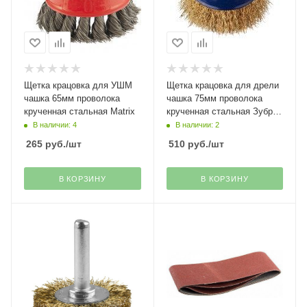
Щетка крацовка для УШМ
Щетка крацовка для дрели
чашка 65мм проволока
чашка 75мм проволока
крученная стальная Matrix
крученная стальная Зубр
Эксперт----
В наличии: 4
В наличии: 2
265
руб.
/шт
510
руб.
/шт
В КОРЗИНУ
В КОРЗИНУ