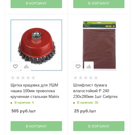
В КОРЗИНУ
В КОРЗИНУ
Щетка крацовка для УШМ
Шлифлист бумага
чашка 100мм проволока
влагостойкий Р 240
крученная стальная Matrix
230х280мм 1шт Сибртех
В наличии: 4
В наличии: 30
505
руб.
/шт
25
руб.
/шт
В КОРЗИНУ
В КОРЗИНУ