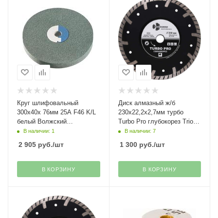
Круг шлифовальный
Диск алмазный ж/б
300х40х 76мм 25A F46 K/L
230х22,2х2,7мм турбо
белый Волжский
Turbo Pro глубокорез Trio-
абразивный завод
Diamond
В наличии: 1
В наличии: 7
2 905
руб.
/шт
1 300
руб.
/шт
В КОРЗИНУ
В КОРЗИНУ