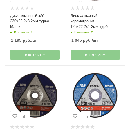
Диск алмазный ж/б
Диск алмазный
230х22,2х3,2мм турбо
керамогранит
Matrix
125х22,2х1,2мм турбо
Turbo Grand Thin Trio-
В наличии: 1
В наличии: 2
Diamond
1 195
руб.
/шт
1 045
руб.
/шт
В КОРЗИНУ
В КОРЗИНУ