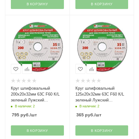
В КОРЗИНУ
В КОРЗИНУ
Круг шлифовальный
Круг шлифовальный
200х20х32мм 63C F60 К/L
125х20х32мм 63С F60 К/L
зеленый Лужский
зеленый Лужский
абразивный завод
абразивный завод
В наличии: 2
В наличии: 2
795
руб.
/шт
365
руб.
/шт
В КОРЗИНУ
В КОРЗИНУ