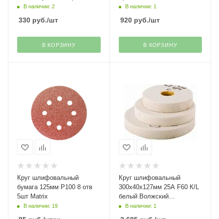
завод
В наличии: 2
В наличии: 1
330
руб.
/шт
920
руб.
/шт
В КОРЗИНУ
В КОРЗИНУ
Круг шлифовальный
Круг шлифовальный
бумага 125мм Р100 8 отв
300х40х127мм 25А F60 К/L
5шт Matrix
белый Волжский
абразивный завод
В наличии: 19
В наличии: 1