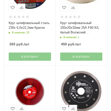
Круг шлифовальный сталь
Круг шлифовальный
230х 6,0х22,2мм Кратон
150х20х32мм 25А F60 К/L
белый Волжский
В наличии: 23
абразивный завод
В наличии: 1
265
руб.
/шт
450
руб.
/шт
В КОРЗИНУ
В КОРЗИНУ