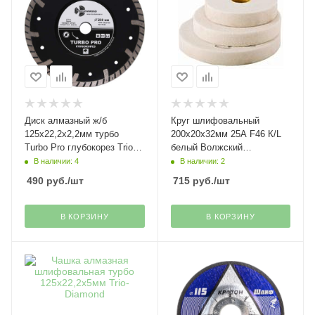
Диск алмазный ж/б
Круг шлифовальный
125х22,2х2,2мм турбо
200х20х32мм 25A F46 К/L
Turbo Pro глубокорез Trio-
белый Волжский
Diamond
абразивный завод
В наличии: 4
В наличии: 2
490
руб.
/шт
715
руб.
/шт
В КОРЗИНУ
В КОРЗИНУ