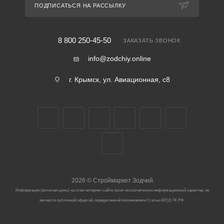
ПОДПИСАТЬСЯ НА РАССЫЛКУ
8 800 250-45-50
ЗАКАЗАТЬ ЗВОНОК
info@zodchiy.online
г. Крымск, ул. Авиационная, с8
2026
©
Строймаркет Зодчий
Информация (включая цены) на этом интернет-сайте носит исключительно информационный характер, не
является публичной офертой, определяемой положениями Статьи 437(2) ГК РФ.