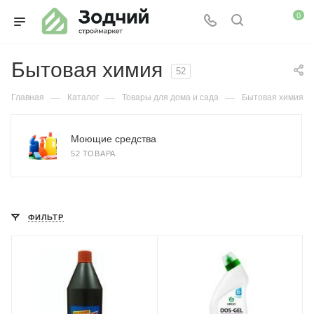
0
Бытовая химия
52
—
—
—
Главная
Каталог
Товары для дома и сада
Бытовая химия
Моющие средства
52 ТОВАРА
ФИЛЬТР