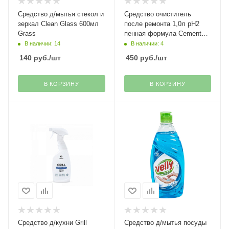
Средство д/мытья стекол и
Средство очиститель
зеркал Clean Glass 600мл
после ремонта 1,0л pH2
Grass
пенная формула Cement
Cleaner Grass
В наличии: 14
В наличии: 4
140
руб.
/шт
450
руб.
/шт
В КОРЗИНУ
В КОРЗИНУ
Средство д/кухни Grill
Средство д/мытья посуды