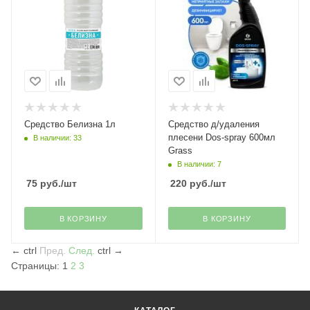
Средство Белизна 1л
Средство д/удаления
плесени Dos-spray 600мл
В наличии: 33
Grass
В наличии: 7
75
руб.
/шт
220
руб.
/шт
В КОРЗИНУ
В КОРЗИНУ
←
ctrl
Пред.
След.
ctrl
→
Страницы:
1
2
3