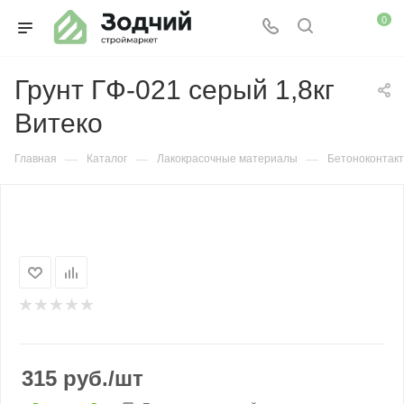
0
Грунт ГФ-021 серый 1,8кг
Витеко
—
—
—
Главная
Каталог
Лакокрасочные материалы
Бетоноконтакт
315
руб.
/шт