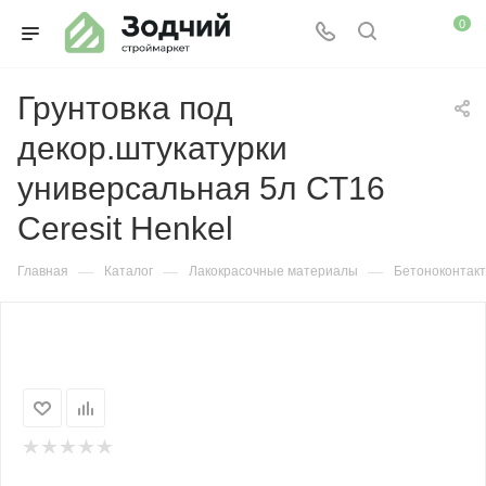
0
Грунтовка под
декор.штукатурки
универсальная 5л СТ16
Ceresit Henkel
—
—
—
Главная
Каталог
Лакокрасочные материалы
Бетоноконтакт