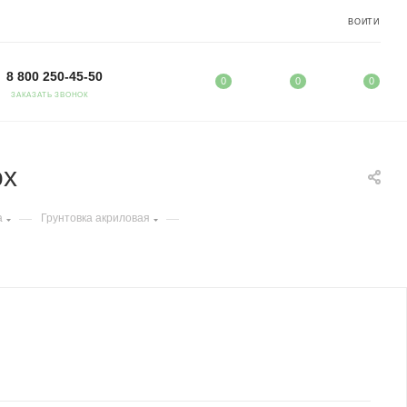
ВОЙТИ
8 800 250-45-50
0
0
0
ЗАКАЗАТЬ ЗВОНОК
ox
—
—
а
Грунтовка акриловая