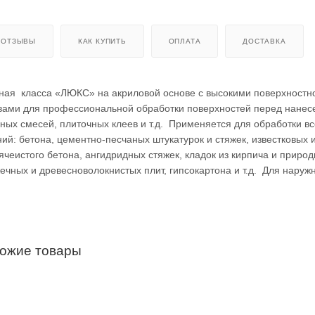
ОТЗЫВЫ
КАК КУПИТЬ
ОПЛАТА
ДОСТАВКА
ьная класса «ЛЮКС» на акриловой основе с высокими поверхностн
ами для профессиональной обработки поверхностей перед нанес
ных смесей, плиточных клеев и т.д. Применяется для обработки вс
й: бетона, цементно-песчаных штукатурок и стяжек, известковых 
 ячеистого бетона, ангидридных стяжек, кладок из кирпича и природ
ечных и древесноволокнистых плит, гипсокартона и т.д. Для наруж
хожие товары