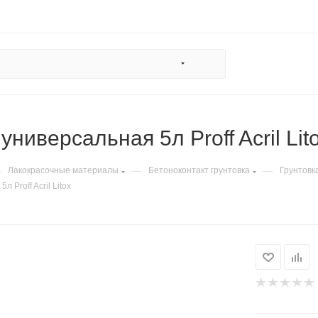
универсальная 5л Proff Acril Lit
—
—
—
Лакокрасочные материалы
Бетоноконтакт грунтовка
Грунтовк
 Proff Acril Litox