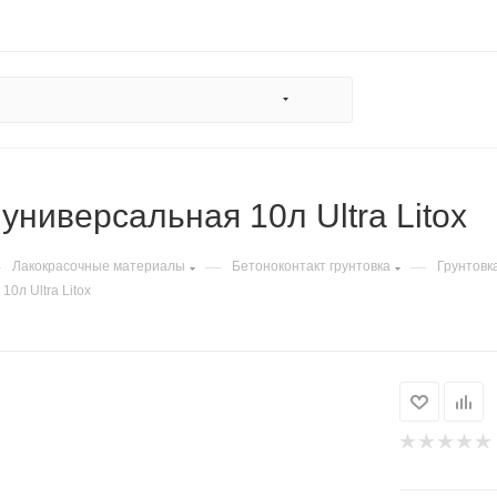
универсальная 10л Ultra Litox
—
—
—
Лакокрасочные материалы
Бетоноконтакт грунтовка
Грунтовк
0л Ultra Litox