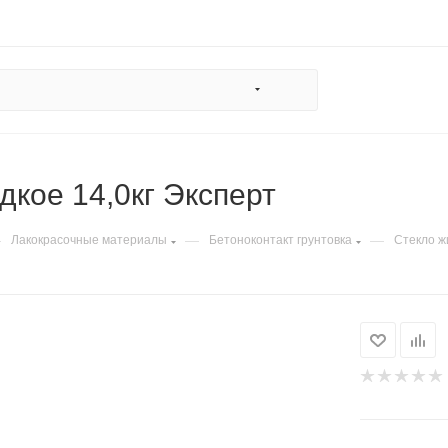
дкое 14,0кг Эксперт
—
—
—
Лакокрасочные материалы
Бетоноконтакт грунтовка
Стекло ж