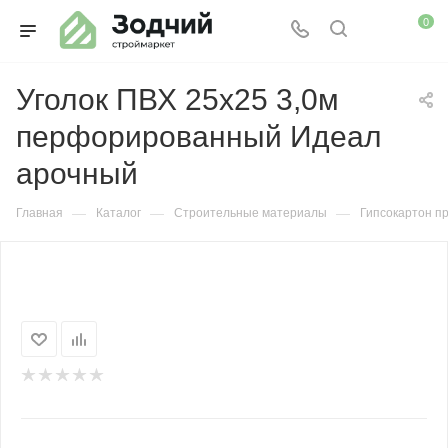
0
Уголок ПВХ 25х25 3,0м
перфорированный Идеал
арочный
—
—
—
Главная
Каталог
Строительные материалы
Гипсокартон п