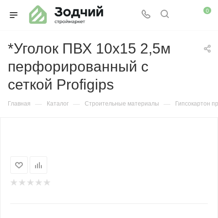
0
*Уголок ПВХ 10х15 2,5м
перфорированный с
сеткой Profigips
—
—
—
Главная
Каталог
Строительные материалы
Гипсокартон п