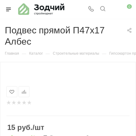
0
Подвес прямой П47х17
Албес
—
—
—
Главная
Каталог
Строительные материалы
Гипсокартон п
15
руб.
/шт