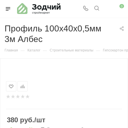
0
Профиль 100х40х0,5мм
3м Албес
—
—
—
Главная
Каталог
Строительные материалы
Гипсокартон п
380
руб.
/шт