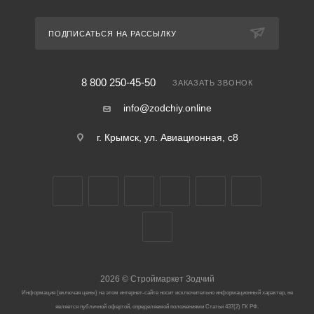
ПОДПИСАТЬСЯ НА РАССЫЛКУ
8 800 250-45-50
ЗАКАЗАТЬ ЗВОНОК
info@zodchiy.online
г. Крымск, ул. Авиационная, с8
2026
©
Строймаркет Зодчий
Информация (включая цены) на этом интернет-сайте носит исключительно информационный характер, не
является публичной офертой, определяемой положениями Статьи 437(2) ГК РФ.