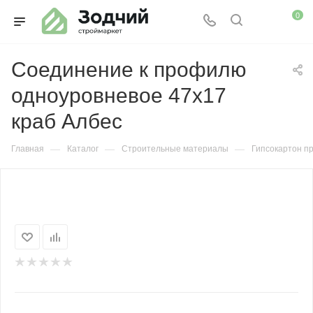
0
Соединение к профилю
одноуровневое 47х17
краб Албес
—
—
—
Главная
Каталог
Строительные материалы
Гипсокартон п