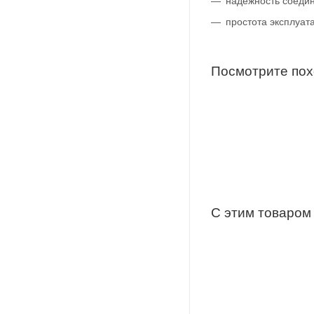
надёжность соеди
простота эксплуат
Посмотрите по
С этим товаром