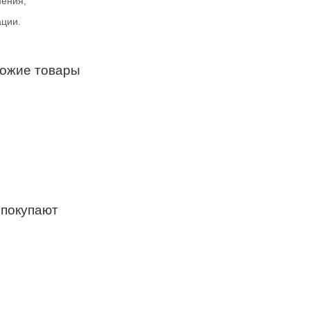
нения;
ации.
хожие товары
 покупают