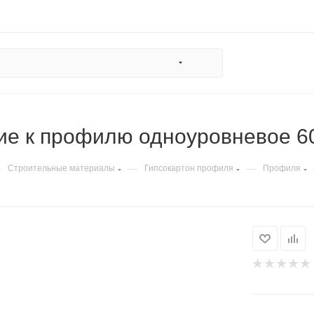
е к профилю одноуровневое 60
—
—
—
Строительные материалы
Гипсокартон профиля
Профиля