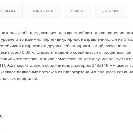
ОТЗЫВЫ
КАК КУПИТЬ
ОПЛАТА
ДОСТАВКА
нитель «краб» предназначен для крестообразного соединения по
 уровне и во взаимно перпендикулярных направлениях. Он изготов
устойчивой к коррозии и другим неблагоприятным образованиям
весит всего 0,09 кг. Элемент надёжно соединяется с профилем пр
щих «лепестков», а также саморезов по металлу, используется п
ПП 60х27 мм. Стальной соединитель размером 148х148 мм имеет 
 каркасе подвесных потолков из гипсокартона и в процессе соедин
толочных профилей.
ь;