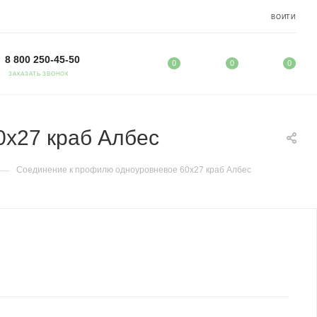
ВОЙТИ
8 800 250-45-50
0
0
0
ЗАКАЗАТЬ ЗВОНОК
х27 краб Албес
—
Соединение к профилю одноуровневое 60х27 краб Албес