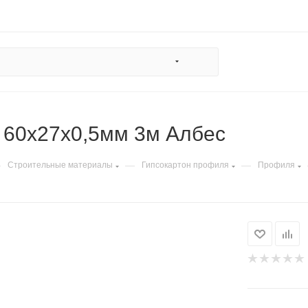
 60х27х0,5мм 3м Албес
—
—
—
Строительные материалы
Гипсокартон профиля
Профиля