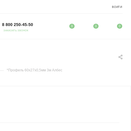
ВОЙТИ
8 800 250-45-50
0
0
0
ЗАКАЗАТЬ ЗВОНОК
—
*Профиль 60х27х0,5мм 3м Албес