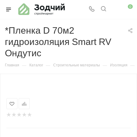
0
*Пленка D 70м2
гидроизоляция Smart RV
Ондутис
—
—
—
—
Главная
Каталог
Строительные материалы
Изоляция