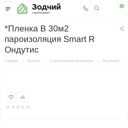
0
*Пленка B 30м2
пароизоляция Smart R
Ондутис
—
—
—
—
Главная
Каталог
Строительные материалы
Изоляция