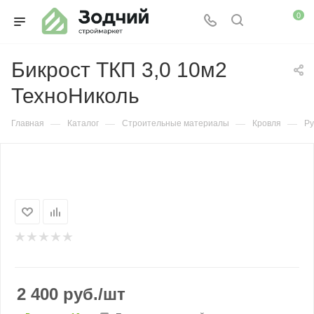
0
Бикрост ТКП 3,0 10м2
ТехноНиколь
—
—
—
—
Главная
Каталог
Строительные материалы
Кровля
Ру
2 400
руб.
/шт