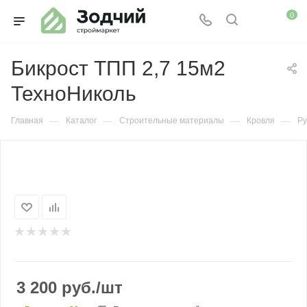
0
Бикрост ТПП 2,7 15м2
ТехноНиколь
—
—
—
—
Главная
Каталог
Строительные материалы
Кровля
Ру
3 200
руб.
/шт