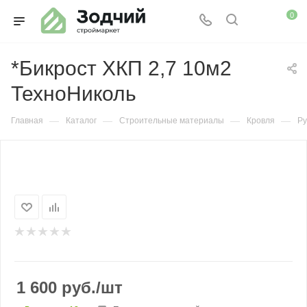
0
*Бикрост ХКП 2,7 10м2
ТехноНиколь
—
—
—
—
Главная
Каталог
Строительные материалы
Кровля
Ру
1 600
руб.
/шт