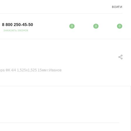
ВОЙТИ
8 800 250-45-50
0
0
0
ЗАКАЗАТЬ ЗВОНОК
ра ФК 4/4 1,525х1,525 15мм г.Иванов