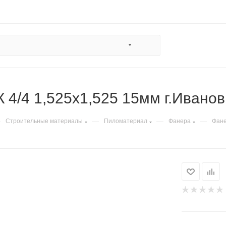
 4/4 1,525х1,525 15мм г.Иванов
—
—
—
—
Строительные материалы
Пиломатериал
Фанера
Фане