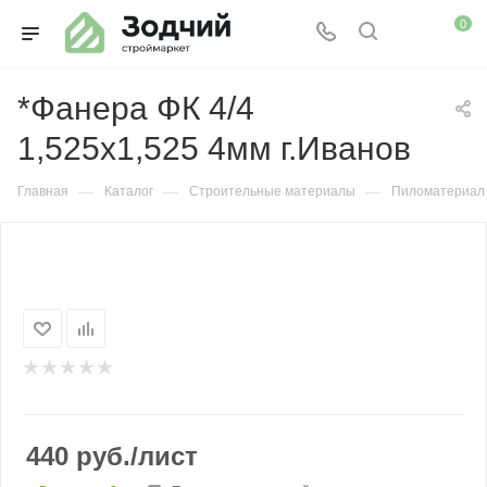
0
*Фанера ФК 4/4
1,525х1,525 4мм г.Иванов
—
—
—
Главная
Каталог
Строительные материалы
Пиломатериал
440
руб.
/лист