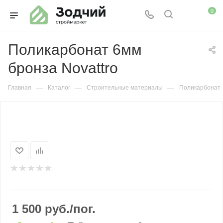
0
Поликарбонат 6мм
бронза Novattro
—
—
—
Главная
Каталог
Строительные материалы
Поликарбонат
1 500
руб.
/пог.