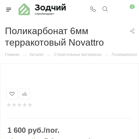
0
Поликарбонат 6мм
терракотовый Novattro
—
—
—
Главная
Каталог
Строительные материалы
Поликарбонат
1 600
руб.
/пог.