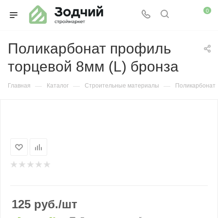
0
Поликарбонат профиль
торцевой 8мм (L) бронза
—
—
—
Главная
Каталог
Строительные материалы
Поликарбонат
125
руб.
/шт