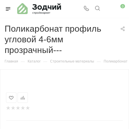
0
Поликарбонат профиль
угловой 4-6мм
прозрачный---
—
—
—
Главная
Каталог
Строительные материалы
Поликарбонат