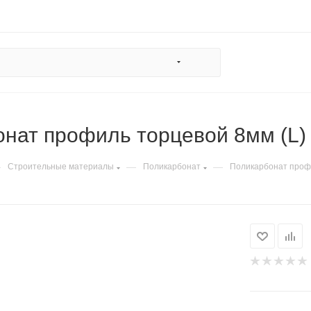
нат профиль торцевой 8мм (L)
—
—
—
Строительные материалы
Поликарбонат
Поликарбонат профи