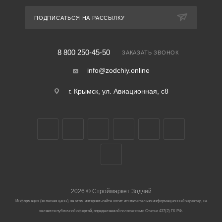
ПОДПИСАТЬСЯ НА РАССЫЛКУ
8 800 250-45-50
ЗАКАЗАТЬ ЗВОНОК
info@zodchiy.online
г. Крымск, ул. Авиационная, с8
2026
©
Строймаркет Зодчий
Информация (включая цены) на этом интернет-сайте носит исключительно информационный характер, не
является публичной офертой, определяемой положениями Статьи 437(2) ГК РФ.