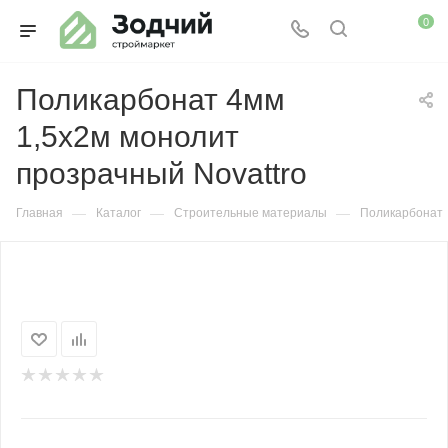
0
Поликарбонат 4мм
1,5х2м монолит
прозрачный Novattro
—
—
—
Главная
Каталог
Строительные материалы
Поликарбонат