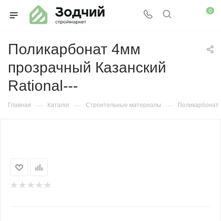
0
Поликарбонат 4мм
прозрачный Казанский
Rational---
—
—
—
Главная
Каталог
Строительные материалы
Поликарбонат