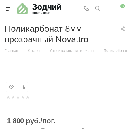
0
Поликарбонат 8мм
прозрачный Novattro
—
—
—
Главная
Каталог
Строительные материалы
Поликарбонат
1 800
руб.
/пог.