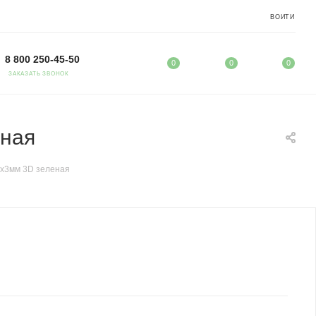
ВОЙТИ
8 800 250-45-50
0
0
0
ЗАКАЗАТЬ ЗВОНОК
еная
х3мм 3D зеленая