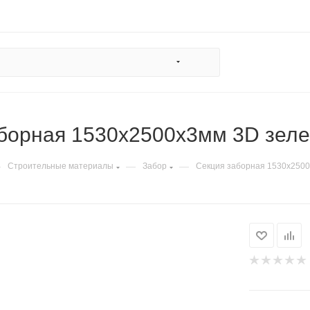
борная 1530х2500х3мм 3D зел
—
—
—
Строительные материалы
Забор
Секция заборная 1530х2500