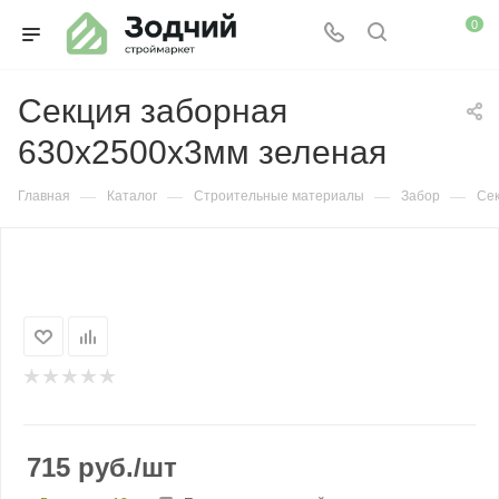
0
Секция заборная
630х2500х3мм зеленая
—
—
—
—
Главная
Каталог
Строительные материалы
Забор
Сек
715
руб.
/шт