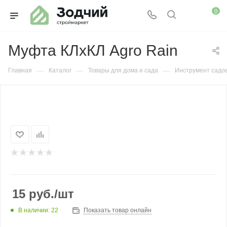
0
Муфта КЛхКЛ Agro Rain
—
—
—
Главная
Каталог
Товары для дома и сада
Инструмент садо
15
руб.
/шт
В наличии: 22
Показать товар онлайн