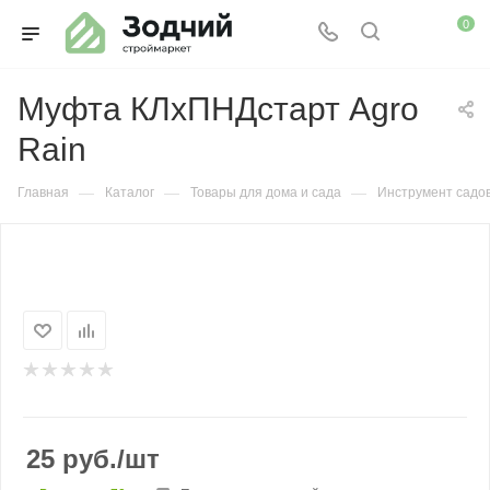
0
Муфта КЛхПНДстарт Agro
Rain
—
—
—
Главная
Каталог
Товары для дома и сада
Инструмент садо
25
руб.
/шт