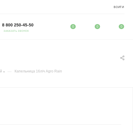
ВОЙТИ
8 800 250-45-50
0
0
0
ЗАКАЗАТЬ ЗВОНОК
—
ый
Капельница 16л/ч Agro Rain