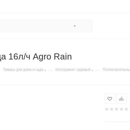
а 16л/ч Agro Rain
—
—
—
Товары для дома и сада
Инструмент садовый
Полив капельн