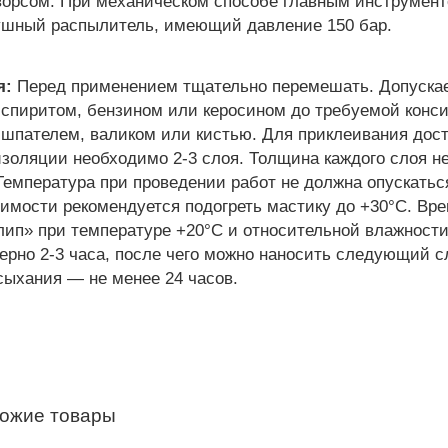
 ворсом. При механическом способе главным инструмен
ушный распылитель, имеющий давление 150 бар.
я:
Перед применением тщательно перемешать. Допуска
-спиритом, бензином или керосином до требуемой конс
 шпателем, валиком или кистью. Для приклеивания дос
изоляции необходимо 2-3 слоя. Толщина каждого слоя н
Температура при проведении работ не должна опускатьс
димости рекомендуется подогреть мастику до +30°C. Вр
лип» при температуре +20°C и относительной влажност
ерно 2-3 часа, после чего можно наносить следующий с
сыхания — не менее 24 часов.
хожие товары