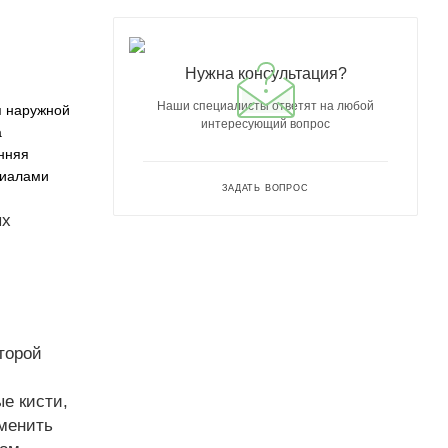
Нужна консультация?
Наши специалисты ответят на любой
я наружной
интересующий вопрос
а
нняя
риалами
ЗАДАТЬ ВОПРОС
ых
торой
е кисти,
именить