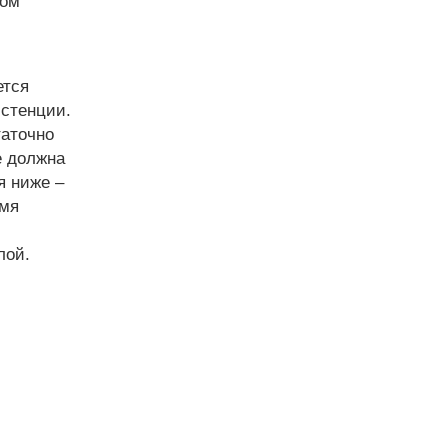
том
ется
истенции.
таточно
е должна
я ниже –
емя
и
лой.