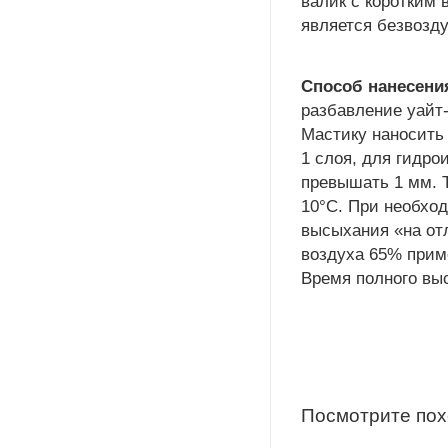
валик с коротким
является безвозд
Способ нанесени
разбавление уайт
Мастику наносить
1 слоя, для гидро
превышать 1 мм. 
10°C. При необхо
высыхания «на от
воздуха 65% прим
Время полного вы
Посмотрите по