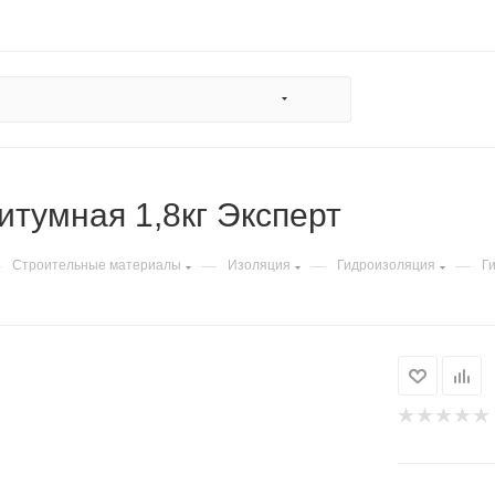
итумная 1,8кг Эксперт
—
—
—
—
Строительные материалы
Изоляция
Гидроизоляция
Г