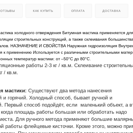
ОТЗЫВЫ
КАК КУПИТЬ
ОПЛАТА
ДОСТАВКА
астика холодного отверждения Битумная мастика применяется дл
оляции строительных конструкций, а также склеивания большинств
иалов. НАЗНАЧЕНИЕ И СВОЙСТВА Наружная гидроизоляция Внутре
ая к применению Используется с различными строительными мате
онных температур мастики: от –50°С до 80°С.
яционные работы 2-3 кг / кв.м. Склеивание строительн
г / кв.м.
я мастики:
Существуют два метода нанесения
 и горячий. Холодный способ, бывает ручной и
. Первый способ подойдёт, если маленький объект, а в
, когда площадь работы большая или обработать надо
места. Для ручного метода применяют большие малярны
ой работы флейцевые кисточки. Кроме этого, можно пр