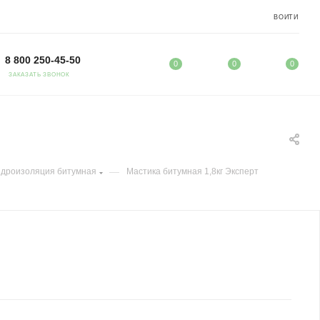
ВОЙТИ
8 800 250-45-50
0
0
0
ЗАКАЗАТЬ ЗВОНОК
—
идроизоляция битумная
Мастика битумная 1,8кг Эксперт