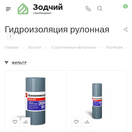
0
Гидроизоляция рулонная
3
—
—
—
—
Главная
Каталог
Строительные материалы
Изоляция
ФИЛЬТР