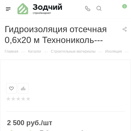
0
Гидроизоляция отсечная
0,6х20 м Технониколь---
—
—
—
—
Главная
Каталог
Строительные материалы
Изоляция
2 500
руб.
/шт