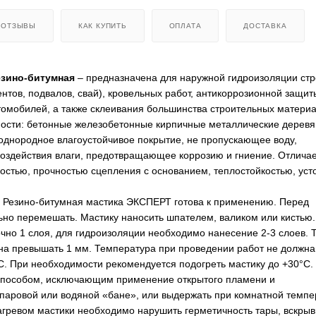
ОТЗЫВЫ
КАК КУПИТЬ
ОПЛАТА
ДОСТАВКА
зино-битумная
– предназначена для наружной гидроизоляции ст
нтов, подвалов, свай), кровельных работ, антикоррозионной защит
томобилей, а также склеивания большинства строительных материа
ности: бетонные железобетонные кирпичные металлические деревя
однородное влагоустойчивое покрытие, не пропускающее воду,
оздействия влаги, предотвращающее коррозию и гниение. Отлича
стью, прочностью сцепления с основанием, теплостойкостью, уст
Резино-битумная мастика ЭКСПЕРТ готова к применению. Перед
но перемешать. Мастику наносить шпателем, валиком или кистью.
чно 1 слоя, для гидроизоляции необходимо нанесение 2-3 слоев.
на превышать 1 мм. Температура при проведении работ не должна
C. При необходимости рекомендуется подогреть мастику до +30°C.
 способом, исключающим применение открытого пламени и
паровой или водяной «бане», или выдержать при комнатной темпе
агревом мастики необходимо нарушить герметичность тары, вскрыв