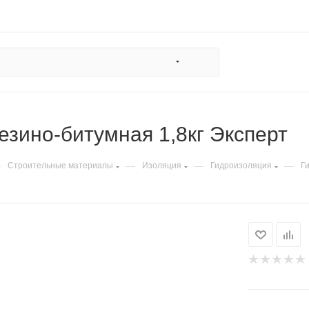
езино-битумная 1,8кг Эксперт
—
—
—
—
Строительные материалы
Изоляция
Гидроизоляция
Г