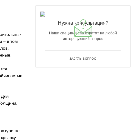
Нужна консультация?
Наши специалисты ответят на любой
роительных
интересующий вопрос
ы – в том
лов.
нные.
ЗАДАТЬ ВОПРОС
ется
ойчивостью
 Для
 Толщина
ратуре не
 крышку.