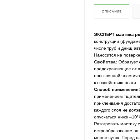
ОПИСАНИЕ
ЭКСПЕРТ мастика ре
конструкций (фундаме
числе труб и днищ ав
Наносится на поверх
Свойства:
Образует 
предохраняющее от в
повышенной эластично
к воздействию влаги.
Способ применения:
применением тщатель
приклеивания достато
каждого слоя не долж
опускаться ниже –10°
Разогревать мастику
искрообразование:на 
менее суток. Перед н