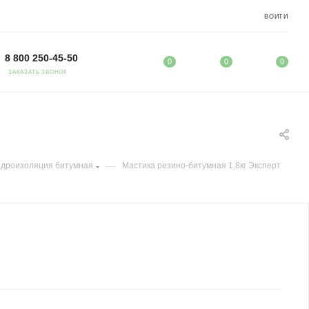
ВОЙТИ
8 800 250-45-50
0
0
0
ЗАКАЗАТЬ ЗВОНОК
—
идроизоляция битумная
Мастика резино-битумная 1,8кг Эксперт