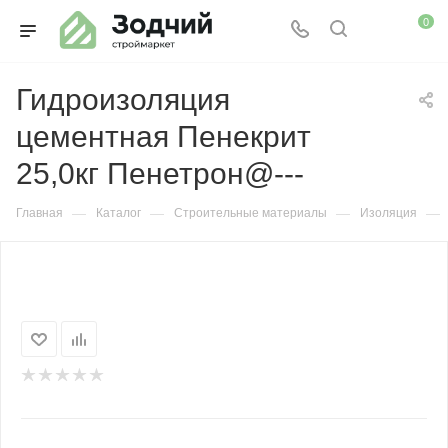
0
Гидроизоляция
цементная Пенекрит
25,0кг Пенетрон@---
—
—
—
—
Главная
Каталог
Строительные материалы
Изоляция