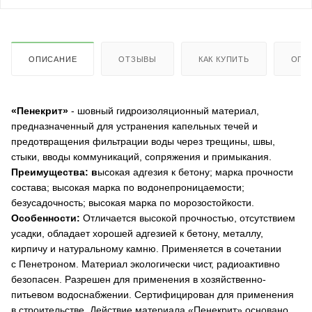
ОПИСАНИЕ
ОТЗЫВЫ
КАК КУПИТЬ
ОПЛ
«
Пенекрит»
- шовный гидроизоляционный материал,
предназначенный для устранения капельных течей и
предотвращения фильтрации воды через трещины, швы,
стыки, вводы коммуникаций, сопряжения и примыкания.
Преимущества: в
ысокая адгезия к бетону; м
арка прочности
состава; в
ысокая марка по водонепроницаемости;
б
езусадочность; в
ысокая марка по морозостойкости.
Особенности:
Отличается высокой прочностью, отсутствием
усадки, обладает хорошей адгезией к бетону, металлу,
кирпичу и натуральному камню.
Применяется в сочетании
с Пенетроном.
Материал экологически чист, радиоактивно
безопасен.
Разрешен для применения в хозяйственно-
питьевом водоснабжении.
Сертифицирован для применения
в строительстве.
Действие материала «Пенекрит» основано