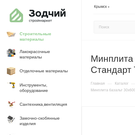
Крымск
Строительные
материалы
Лакокрасочные
Минплита 
материалы
Стандарт 
Отделочные материалы
—
Главная
Каталог
Инструменты,
оборудование
Минплита базальт 30х600
Сантехника,вентиляция
Замочно-скобянные
изделия