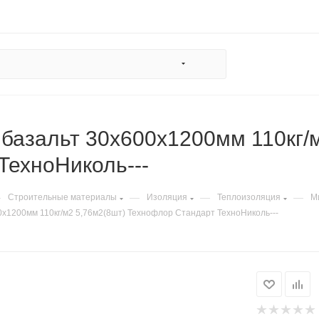
базальт 30х600х1200мм 110кг/
ТехноНиколь---
—
—
—
—
Строительные материалы
Изоляция
Теплоизоляция
М
х1200мм 110кг/м2 5,76м2(8шт) Технофлор Стандарт ТехноНиколь---