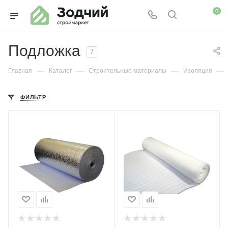
0
Подложка
7
—
—
—
—
Главная
Каталог
Строительные материалы
Изоляция
ФИЛЬТР