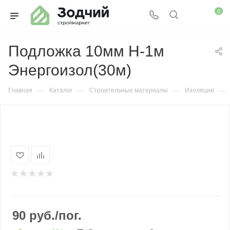
0
Подложка 10мм H-1м
Энергоизол(30м)
—
—
—
—
Главная
Каталог
Строительные материалы
Изоляция
90
руб.
/пог.